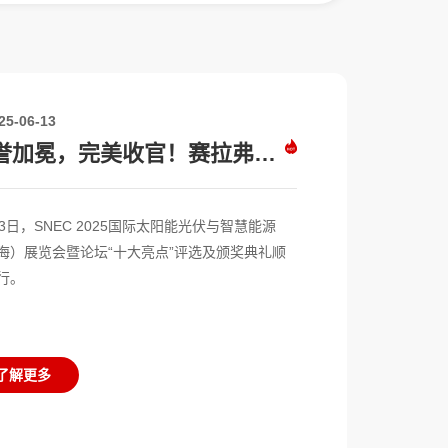
25-06-13
赛拉弗再次卫冕2025 PVEL“最佳表现”组件供应商
再获央企认可！赛拉弗中标中国电建3GW TOPCon组件采集项目
荣誉加冕，完美收官！赛拉弗获评SNEC十大亮点“吉瓦级金奖”
再获央企认可！赛拉弗中标中国电建3GW TOPCon组件采集项目
赛拉弗实力登榜标普首届Tier 1光伏组件供应商
连续11年！赛拉弗再次蝉联彭博BNEF Tier 1榜单
赛拉弗实力登榜标普首届Tier 1光伏组件供应商
实力问鼎！赛拉弗荣登SolarQuotes澳大利亚光伏组件品牌Top 10榜单
13日，SNEC 2025国际太阳能光伏与智慧能源
海）展览会暨论坛“十大亮点”评选及颁奖典礼顺
行。
了解更多
了解更多
了解更多
了解更多
了解更多
了解更多
了解更多
了解更多