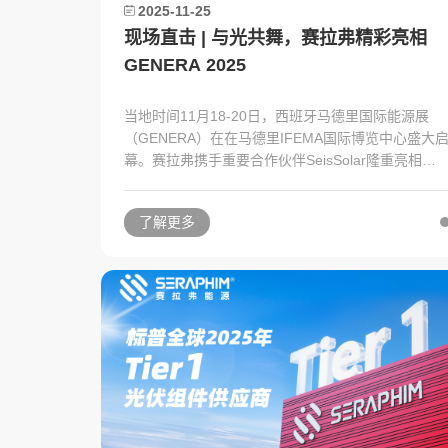
2025-11-25
现场直击 | 与光共舞，赛拉弗精彩亮相
GENERA 2025
当地时间11月18-20日，西班牙马德里国际能源展
（GENERA）在在马德里IFEMA国际博览中心盛大
幕。赛拉弗携手重要合作伙伴SeisSolar隆重亮相，
带来北辰系列BC组件、赛博系列TOPCon组件及赛
应柔性组件等全明星阵容，以领先技术与伊比利亚半
了解更多
岛的灿烂阳光热情共舞。