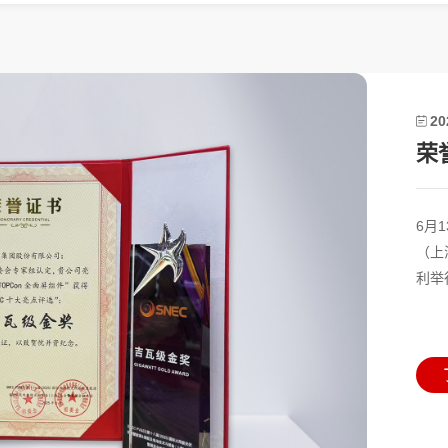
20
6月
（上
利举