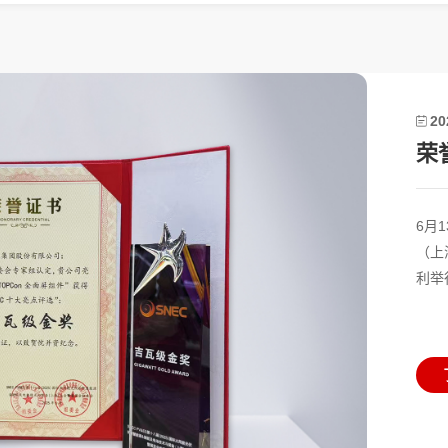
20
6月
（上
利举