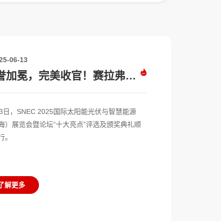
25-06-13
赛拉弗再次卫冕2025 PVEL“最佳表现”组件供应商
再获央企认可！赛拉弗中标中国电建3GW TOPCon组件采集项目
荣誉加冕，完美收官！赛拉弗获评SNEC十大亮点“吉瓦级金奖”
再获央企认可！赛拉弗中标中国电建3GW TOPCon组件采集项目
赛拉弗实力登榜标普首届Tier 1光伏组件供应商
连续11年！赛拉弗再次蝉联彭博BNEF Tier 1榜单
赛拉弗实力登榜标普首届Tier 1光伏组件供应商
实力问鼎！赛拉弗荣登SolarQuotes澳大利亚光伏组件品牌Top 10榜单
13日，SNEC 2025国际太阳能光伏与智慧能源
海）展览会暨论坛“十大亮点”评选及颁奖典礼顺
行。
了解更多
了解更多
了解更多
了解更多
了解更多
了解更多
了解更多
了解更多