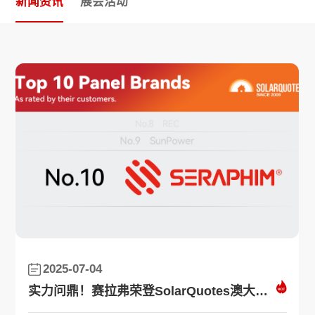
新闻资讯
展会活动
2025-07-04
赛拉弗实力登榜标普首届Tier 1光伏组件供应商
赛拉弗实力登榜标普首届Tier 1光伏组件供应商
荣誉加冕，完美收官！赛拉弗获评SNEC十大亮点“吉瓦级金奖”
实力问鼎！赛拉弗荣登SolarQuotes澳大利亚光伏组件品牌Top 10榜单
连续11年！赛拉弗再次蝉联彭博BNEF Tier 1榜单
赛拉弗再次卫冕2025 PVEL“最佳表现”组件供应商
再获央企认可！赛拉弗中标中国电建3GW TOPCon组件采集项目
再获央企认可！赛拉弗中标中国电建3GW TOPCon组件采集项目