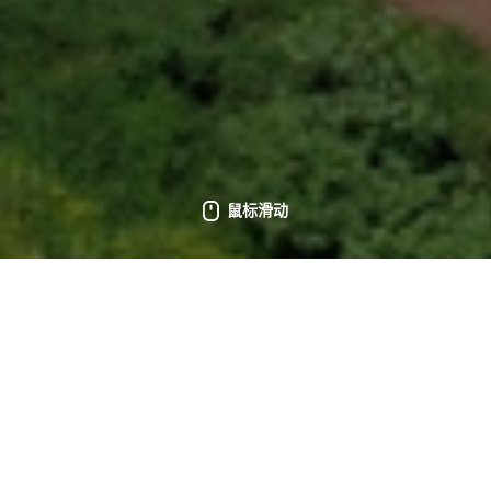
鼠标滑动
项目地点：
巴西，圣卡塔琳娜州
项目