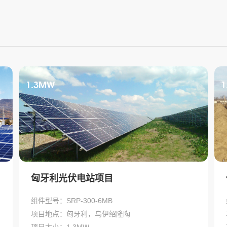
1.3MW
1
匈牙利光伏电站项目
组件型号：SRP-300-6MB
项目地点：匈牙利，乌伊绍隆陶
项目大小：1.3MW