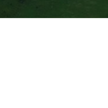
大小：
123.0MW
8.7MW