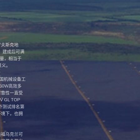
罗夫斯克地
月。建成后可满
放量，相当于
意义。
中国机械设备工
30W高效多
可靠性一直受
GL TOP
户外测试排名第
环境下，也拥
造福乌克兰可