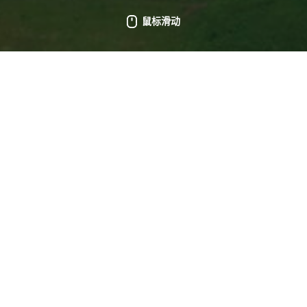
鼠标滑动
项目地点：
乌克兰，尼科波尔
项目
13MW
1