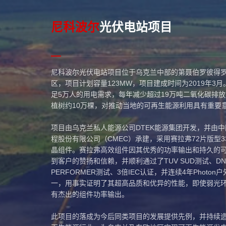
尼科波尔
光伏电站项目
尼科波尔光伏电站项目位于乌克兰中部的第聂伯罗彼得
区，项目计划容量123MW，项目建成时间为2019年3
足5万人的用电需求，每年减少超过19万吨二氧化碳排
植树约10万棵，对推动当地的可再生能源利用具有重要
项目由乌克兰私人能源公司DTEK能源集团开发，并由
程股份有限公司（CMEC）承建，采用赛拉弗72片版型3
晶组件。赛拉弗高效组件因其优秀的功率输出和持久的
到客户的赞扬和信赖，并顺利通过了TUV SUD测试、DNV 
PERFORMER测试、3倍IEC认证，并连续4年Photon
一，用事实证明了其超高品质和优异的性能，即使弱光
有杰出的组件功率输出。
此项目的落成为今后同类项目的发展提供先例，并持续